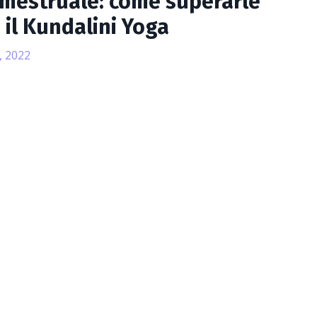
mestruale: come superarle
 il Kundalini Yoga
, 2022