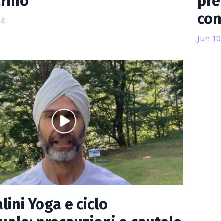
rino
pre
con
24
Jun 10
ini Yoga e ciclo